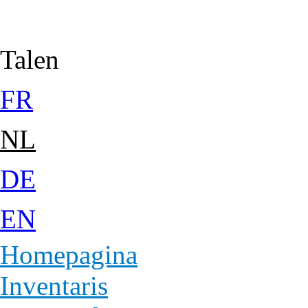
Jump to Content
Talen
FR
NL
DE
EN
Homepagina
Inventaris