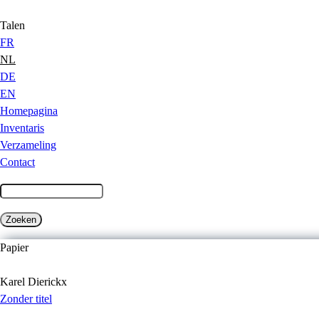
Jump to Content
Talen
FR
NL
DE
EN
Homepagina
Inventaris
Verzameling
Contact
Papier
Karel Dierickx
Zonder titel