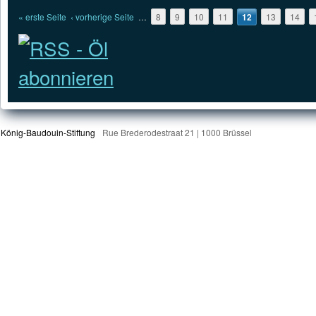
Seiten
« erste Seite
‹ vorherige Seite
…
8
9
10
11
12
13
14
König-Baudouin-Stiftung
Rue Brederodestraat 21 | 1000 Brüssel