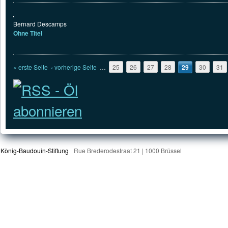
Bernard Descamps
Ohne Titel
Seiten
« erste Seite
‹ vorherige Seite
…
25
26
27
28
29
30
31
König-Baudouin-Stiftung
Rue Brederodestraat 21 | 1000 Brüssel