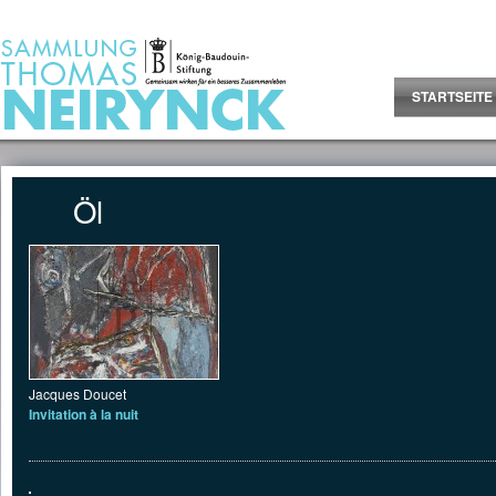
Jump to Content
STARTSEITE
Öl
Jacques Doucet
Invitation à la nuit