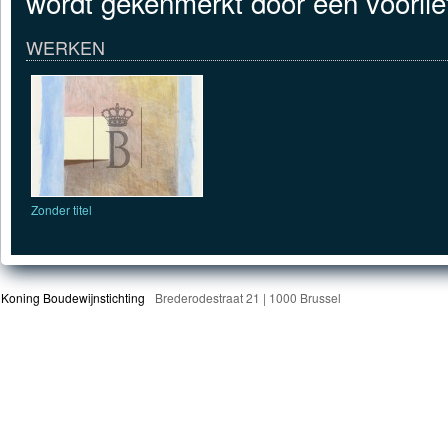
wordt gekenmerkt door een voorlie
WERKEN
Zonder titel
Koning Boudewijnstichting
Brederodestraat 21 | 1000 Brussel