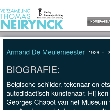
Jump to Content
HOMEPAGIN
Armand De Meulemeester
1926
-
BIOGRAFIE:
Belgische schilder, tekenaar en e
autodidactisch kunstenaar. Hij kon
Georges Chabot van het Museum va