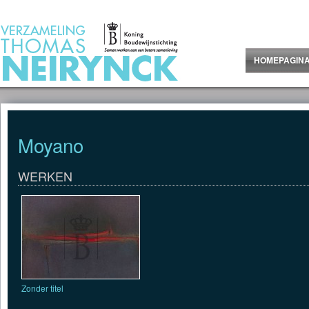
Jump to Content
HOMEPAGIN
Moyano
WERKEN
Zonder titel