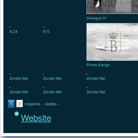
Dialogue IV
N 24
N°5
Plume d'ange
Zonder titel
Zonder titel
Zonder titel
Zonder titel
Zonder titel
Zonder titel
Pagina's
1
2
volgende ›
laatste »
Website