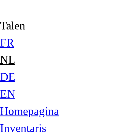
Jump to Content
Talen
FR
NL
DE
EN
Homepagina
Inventaris