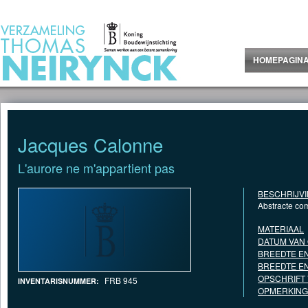
Jump to Content
HOMEPAGIN
Jacques Calonne
L'aurore ne m'appartient pas
BESCHRIJV
Abstracte co
MATERIAAL
DATUM VAN
BREEDTE EN
BREEDTE EN
OPSCHRIFT
FRB 945
INVENTARISNUMMER:
OPMERKING