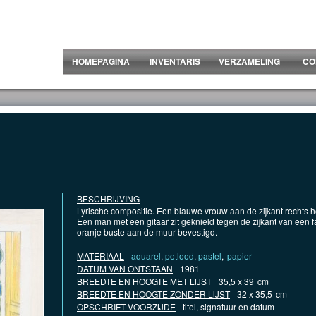
HOMEPAGINA
INVENTARIS
VERZAMELING
CO
BESCHRIJVING
Lyrische compositie. Een blauwe vrouw aan de zijkant rechts 
Een man met een gitaar zit geknield tegen de zijkant van een f
oranje buste aan de muur bevestigd.
MATERIAAL
aquarel
,
potlood
,
pastel
,
papier
DATUM VAN ONTSTAAN
1981
BREEDTE EN HOOGTE MET LIJST
35,5 x 39
cm
BREEDTE EN HOOGTE ZONDER LIJST
32 x 35,5
cm
OPSCHRIFT VOORZIJDE
titel, signatuur en datum