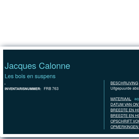
Jump to Content
HOMEPAGIN
Jacques Calonne
Les bois en suspens
BESCHRIJVING
Uitgepuurde abst
FRB 763
INVENTARISNUMMER:
MATERIAAL
aq
DATUM VAN ON
BREEDTE EN HO
BREEDTE EN H
OPSCHRIFT VO
OPMERKINGEN