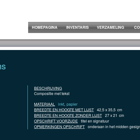
HOMEPAGINA
INVENTARIS
VERZAMELING
CO
ns
BESCHRIJVING
Compositie met tekst
MATERIAAL
inkt
,
papier
BREEDTE EN HOOGTE MET LIJST
42,5 x 35,5
cm
BREEDTE EN HOOGTE ZONDER LIJST
27 x 21
cm
OPSCHRIFT VOORZIJDE
titel en signatuur
OPMERKINGEN OPSCHRIFT
onderaan in het midden gesign