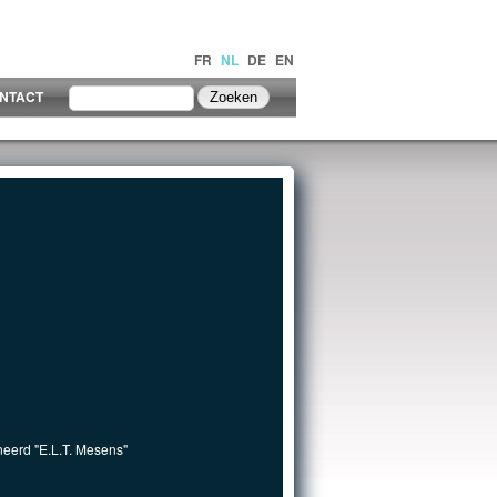
FR
NL
DE
EN
NTACT
eerd "E.L.T. Mesens"