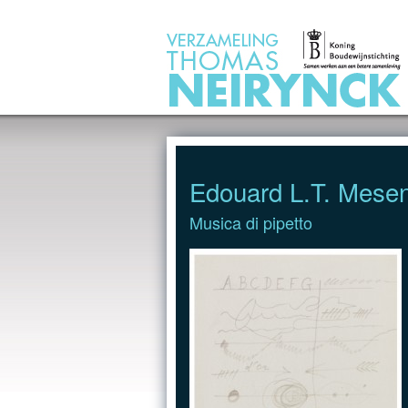
Jump to Content
Edouard L.T. Mese
Musica di pipetto