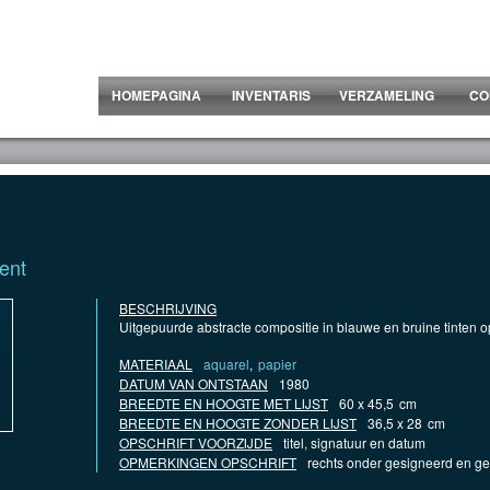
HOMEPAGINA
INVENTARIS
VERZAMELING
CO
ent
BESCHRIJVING
Uitgepuurde abstracte compositie in blauwe en bruine tinten 
MATERIAAL
aquarel
,
papier
DATUM VAN ONTSTAAN
1980
BREEDTE EN HOOGTE MET LIJST
60 x 45,5
cm
BREEDTE EN HOOGTE ZONDER LIJST
36,5 x 28
cm
OPSCHRIFT VOORZIJDE
titel, signatuur en datum
OPMERKINGEN OPSCHRIFT
rechts onder gesigneerd en g