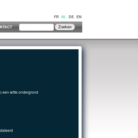
FR
NL
DE
EN
NTACT
op een witte ondergrond
edateerd