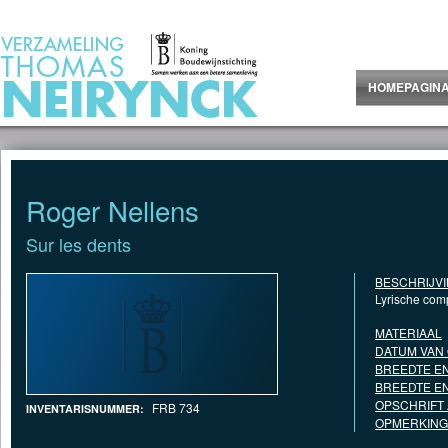
Jump to Content
HOMEPAGIN
Roger Nellens
Sur les dents
BESCHRIJV
Lyrische com
MATERIAAL
DATUM VAN
BREEDTE EN
BREEDTE EN
OPSCHRIFT
FRB 734
INVENTARISNUMMER:
OPMERKING