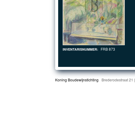
FRB 873
INVENTARISNUMMER:
Koning Boudewijnstichting
Brederodestraat 21 