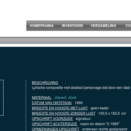
HOMEPAGINA
INVENTARIS
VERZAMELING
CO
BESCHRIJVING
Lyrische compositie met abstract personage dat door een stad 
MATERIAAL
olieverf
,
doek
DATUM VAN ONTSTAAN
1990
BREEDTE EN HOOGTE MET LIJST
geen kader
BREEDTE EN HOOGTE ZONDER LIJST
130,5 x 162,5
cm
OPSCHRIFT VOORZIJDE
signatuur
OPSCHRIFT ACHTERZIJDE
naam en datum "2-1990"
OPMERKINGEN OPSCHRIFT
onderaan rechts gesigneerd