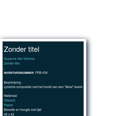
Jump to Content
HOMEPAGIN
Zonder titel
Suzanne Van Damme
Zonder titel
FRB 434
INVENTARISNUMMER:
Beschrijving
Lyrische compositie met het hoofd van een "Moai" beeld
Materiaal
Olieverf
,
Papier
Breedte en hoogte met lijst
45 x 42