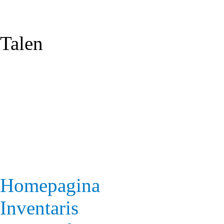
Jump to Content
Talen
FR
NL
DE
EN
Homepagina
Inventaris