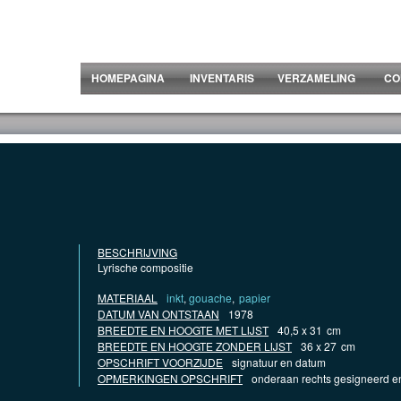
HOMEPAGINA
INVENTARIS
VERZAMELING
CO
BESCHRIJVING
Lyrische compositie
MATERIAAL
inkt
,
gouache
,
papier
DATUM VAN ONTSTAAN
1978
BREEDTE EN HOOGTE MET LIJST
40,5 x 31
cm
BREEDTE EN HOOGTE ZONDER LIJST
36 x 27
cm
OPSCHRIFT VOORZIJDE
signatuur en datum
OPMERKINGEN OPSCHRIFT
onderaan rechts gesigneerd e