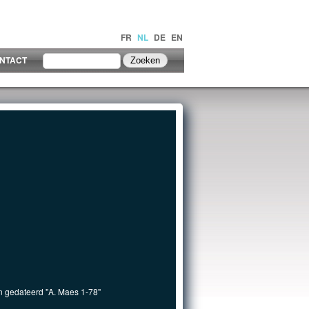
FR
NL
DE
EN
NTACT
n gedateerd "A. Maes 1-78"