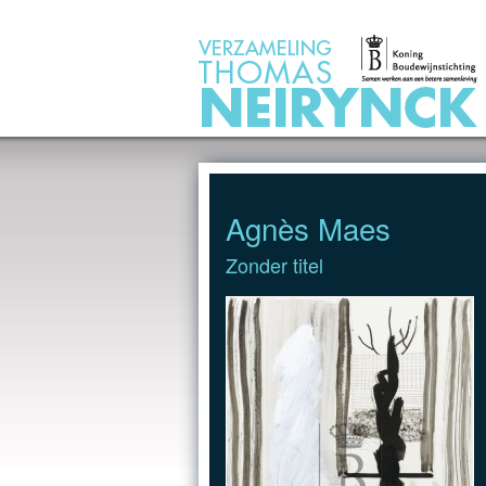
Jump to Content
Agnès Maes
Zonder titel