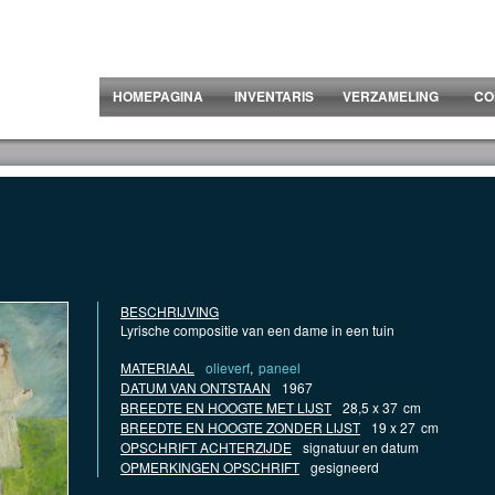
HOMEPAGINA
INVENTARIS
VERZAMELING
CO
BESCHRIJVING
Lyrische compositie van een dame in een tuin
MATERIAAL
olieverf
,
paneel
DATUM VAN ONTSTAAN
1967
BREEDTE EN HOOGTE MET LIJST
28,5 x 37
cm
BREEDTE EN HOOGTE ZONDER LIJST
19 x 27
cm
OPSCHRIFT ACHTERZIJDE
signatuur en datum
OPMERKINGEN OPSCHRIFT
gesigneerd