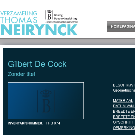
Jump to Content
HOMEPAGIN
Gilbert De Cock
Zonder titel
BESCHRIJV
Geometrische
MATERIAAL
DATUM VAN
BREEDTE EN
BREEDTE EN
OPSCHRIFT
FRB 974
INVENTARISNUMMER:
OPMERKING