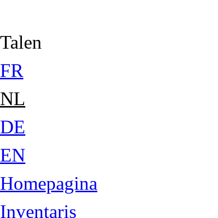
Jump to Content
Talen
FR
NL
DE
EN
Homepagina
Inventaris