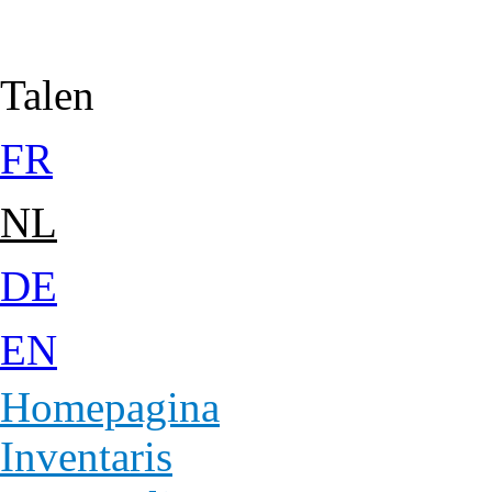
Jump to Content
Talen
FR
NL
DE
EN
Homepagina
Inventaris