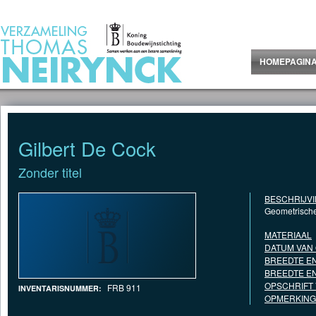
Jump to Content
HOMEPAGIN
Gilbert De Cock
Zonder titel
BESCHRIJV
Geometrische
MATERIAAL
DATUM VAN
BREEDTE EN
BREEDTE EN
OPSCHRIFT
FRB 911
INVENTARISNUMMER:
OPMERKING