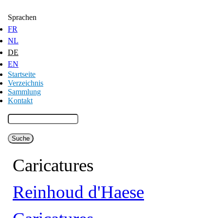
Jump to Content
Sprachen
FR
NL
DE
EN
Startseite
Verzeichnis
Sammlung
Kontakt
Caricatures
Reinhoud d'Haese