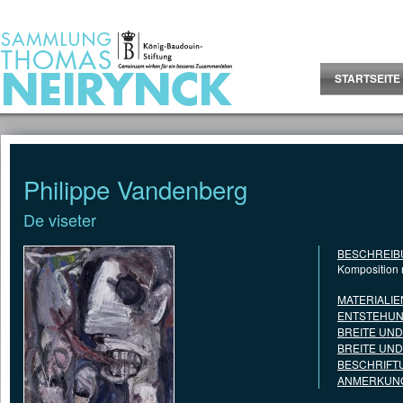
Jump to Content
STARTSEITE
Philippe Vandenberg
De viseter
BESCHREIB
Komposition m
MATERIALIE
ENTSTEHUN
BREITE UN
BREITE UN
BESCHRIFT
ANMERKUNG