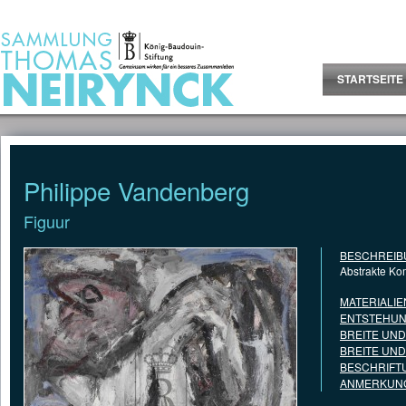
Jump to Content
STARTSEITE
Philippe Vandenberg
Figuur
BESCHREIB
Abstrakte Ko
MATERIALIE
ENTSTEHUN
BREITE UN
BREITE UN
BESCHRIFT
ANMERKUNG