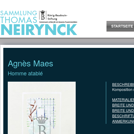
Jump to Content
STARTSEITE
Agnès Maes
Homme atablé
BESCHREIB
Komposition 
MATERIALIE
BREITE UN
BREITE UN
BESCHRIFT
ANMERKUNG