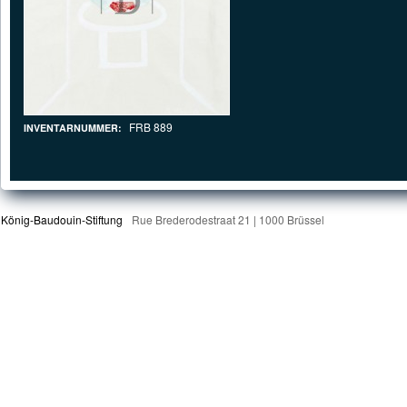
FRB 889
INVENTARNUMMER:
König-Baudouin-Stiftung
Rue Brederodestraat 21 | 1000 Brüssel