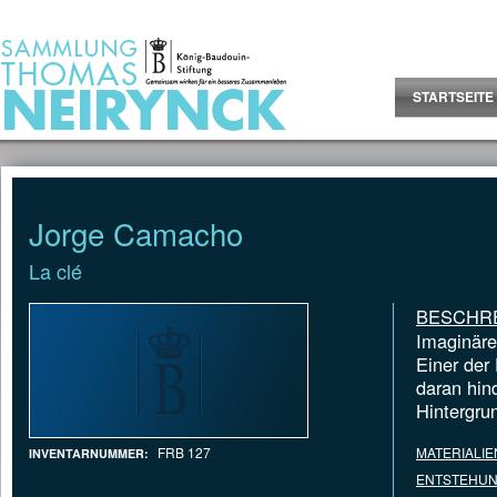
Jump to Content
STARTSEITE
Jorge Camacho
La clé
BESCHR
Imaginäre
Einer der
daran hind
Hintergru
FRB 127
MATERIALIE
INVENTARNUMMER:
ENTSTEHUN