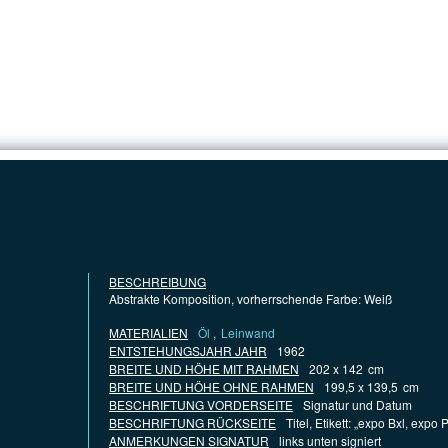
STARTSEITE
VERZEICHNIS
SAMMLUNG
KO
BESCHREIBUNG
Abstrakte Komposition, vorherrschende Farbe: Weiß
MATERIALIEN
Öl
,
Leinwand
ENTSTEHUNGSJAHR JAHR
1962
BREITE UND HÖHE MIT RAHMEN
202 x 142
cm
BREITE UND HÖHE OHNE RAHMEN
199,5 x 139,5
cm
BESCHRIFTUNG VORDERSEITE
Signatur und Datum
BESCHRIFTUNG RÜCKSEITE
Titel, Etikett: „expo Bxl, expo P
ANMERKUNGEN SIGNATUR
links unten signiert