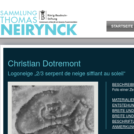
Jump to Content
STARTSEITE
Christian Dotremont
Logoneige „2/3 serpent de neige sifflant au soleil“
BESCHREIB
Foto einer Z
MATERIALIE
ENTSTEHUN
BREITE UN
BREITE UN
BESCHRIFT
ANMERKUNG