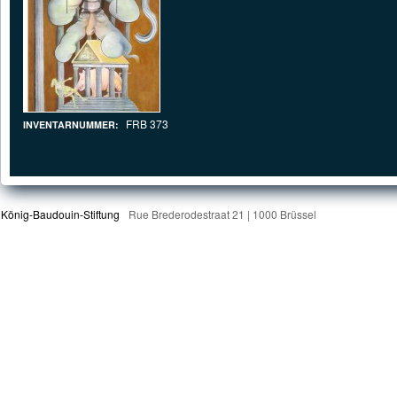
FRB 373
INVENTARNUMMER:
König-Baudouin-Stiftung
Rue Brederodestraat 21 | 1000 Brüssel