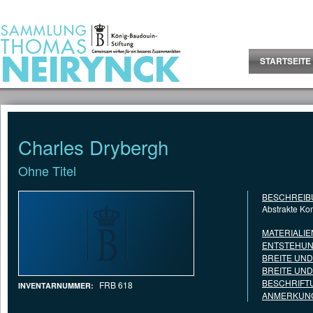
Jump to Content
STARTSEITE
Charles Drybergh
Ohne Titel
BESCHREIB
Abstrakte Ko
MATERIALIE
ENTSTEHUN
BREITE UN
BREITE UN
BESCHRIFT
FRB 618
INVENTARNUMMER:
ANMERKUNG