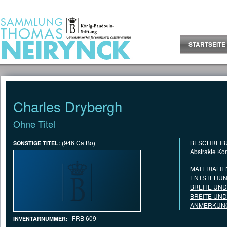
Jump to Content
STARTSEITE
Charles Drybergh
Ohne Titel
(946 Ca Bo)
BESCHREIB
SONSTIGE TITEL:
Abstrakte Ko
MATERIALIE
ENTSTEHUN
BREITE UN
BREITE UN
ANMERKUNG
FRB 609
INVENTARNUMMER: