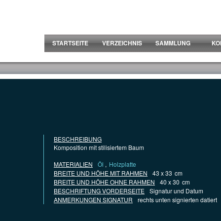
STARTSEITE
VERZEICHNIS
SAMMLUNG
KO
BESCHREIBUNG
Komposition mit stilisiertem Baum
MATERIALIEN
Öl
,
Holzplatte
BREITE UND HÖHE MIT RAHMEN
43 x 33
cm
BREITE UND HÖHE OHNE RAHMEN
40 x 30
cm
BESCHRIFTUNG VORDERSEITE
Signatur und Datum
ANMERKUNGEN SIGNATUR
rechts unten signierten datiert