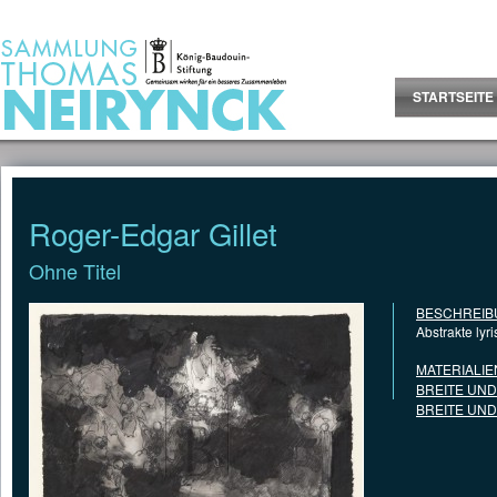
Jump to Content
STARTSEITE
Roger-Edgar Gillet
Ohne Titel
BESCHREIB
Abstrakte lyr
MATERIALIE
BREITE UN
BREITE UN