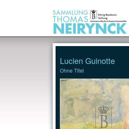
Jump to Content
Lucien Guinotte
Ohne Titel