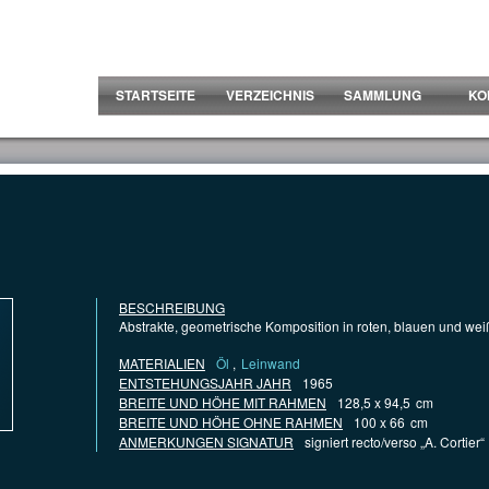
STARTSEITE
VERZEICHNIS
SAMMLUNG
KO
BESCHREIBUNG
Abstrakte, geometrische Komposition in roten, blauen und we
MATERIALIEN
Öl
,
Leinwand
ENTSTEHUNGSJAHR JAHR
1965
BREITE UND HÖHE MIT RAHMEN
128,5 x 94,5
cm
BREITE UND HÖHE OHNE RAHMEN
100 x 66
cm
ANMERKUNGEN SIGNATUR
signiert recto/verso „A. Cortier“