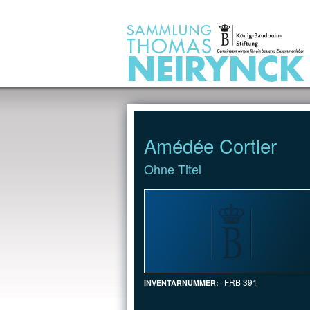
Jump to Content
Amédée Cortier
Ohne Titel
FRB 391
INVENTARNUMMER: