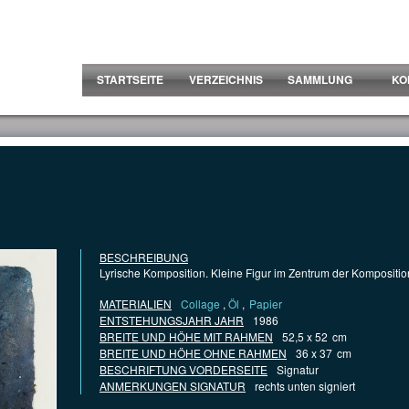
STARTSEITE
VERZEICHNIS
SAMMLUNG
KO
BESCHREIBUNG
Lyrische Komposition. Kleine Figur im Zentrum der Kompositio
MATERIALIEN
Collage
,
Öl
,
Papier
ENTSTEHUNGSJAHR JAHR
1986
BREITE UND HÖHE MIT RAHMEN
52,5 x 52
cm
BREITE UND HÖHE OHNE RAHMEN
36 x 37
cm
BESCHRIFTUNG VORDERSEITE
Signatur
ANMERKUNGEN SIGNATUR
rechts unten signiert