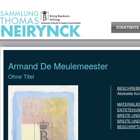
Jump to Content
STARTSEITE
Armand De Meulemeester
Ohne Titel
BESCHREIB
Abstrakte Ko
MATERIALIE
ENTSTEHUN
BREITE UN
BREITE UN
BESCHRIFT