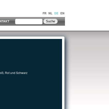
FR
NL
DE
EN
NTAKT
eiß, Rot und Schwarz