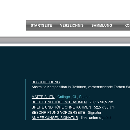
STARTSEITE
VERZEICHNIS
SAMMLUNG
KO
BESCHREIBUNG
Abstrakte Komposition in Rottönen, vorherrschende Farben W
MATERIALIEN
Collage
,
Öl
,
Papier
BREITE UND HÖHE MIT RAHMEN
73,5 x 56,5
cm
BREITE UND HÖHE OHNE RAHMEN
52,5 x 38
cm
BESCHRIFTUNG VORDERSEITE
Signatur
ANMERKUNGEN SIGNATUR
links unten signiert