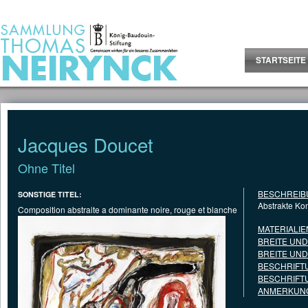
Jump to Content
STARTSEITE
Jacques Doucet
Ohne Titel
BESCHREIB
SONSTIGE TITEL:
Abstrakte Ko
Composition abstraite a dominante noire, rouge et blanche
MATERIALIE
BREITE UN
BREITE UN
BESCHRIFT
BESCHRIFT
ANMERKUNG