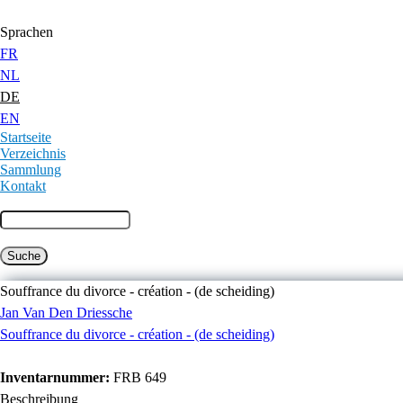
Jump to Content
Sprachen
FR
NL
DE
EN
Startseite
Verzeichnis
Sammlung
Kontakt
Souffrance du divorce - création - (de scheiding)
Jan Van Den Driessche
Souffrance du divorce - création - (de scheiding)
Inventarnummer:
FRB 649
Beschreibung