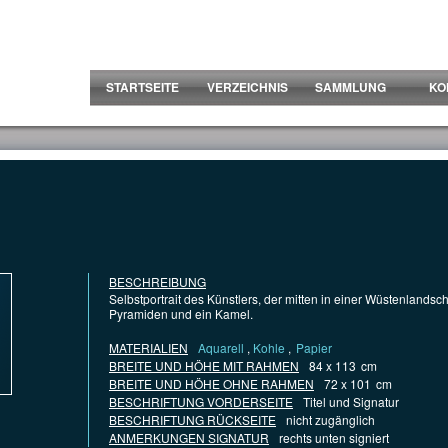
STARTSEITE
VERZEICHNIS
SAMMLUNG
KO
BESCHREIBUNG
Selbstportrait des Künstlers, der mitten in einer Wüstenlandschaf
Pyramiden und ein Kamel.
MATERIALIEN
Aquarell
,
Kohle
,
Papier
BREITE UND HÖHE MIT RAHMEN
84 x 113
cm
BREITE UND HÖHE OHNE RAHMEN
72 x 101
cm
BESCHRIFTUNG VORDERSEITE
Titel und Signatur
BESCHRIFTUNG RÜCKSEITE
nicht zugänglich
ANMERKUNGEN SIGNATUR
rechts unten signiert