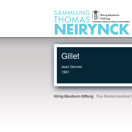
Jump to Content
Gillet
Jean Grenier
1961
König-Baudouin-Stiftung
Rue Brederodestraat 2