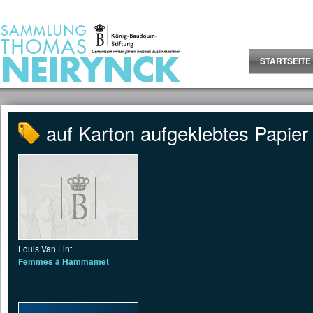
Jump to Content
STARTSEITE
auf Karton aufgeklebtes Papier
Louis Van Lint
Femmes à Hammamet