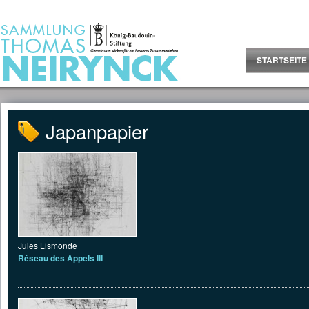
Jump to Content
STARTSEITE
Japanpapier
Jules Lismonde
Réseau des Appels III