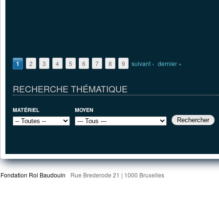
1
2
3
4
5
6
7
8
9
suivant ›
dernier »
RECHERCHE THÉMATIQUE
MATÉRIEL
MOYEN
Fondation Roi Baudouin
Rue Brederode 21 | 1000 Bruxelles