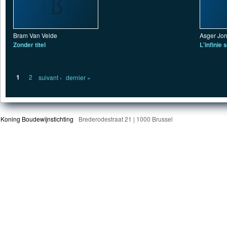
Bram Van Velde
Asger Jor
Zonder titel
L'infinie 
Pagina's
1
2
suivant ›
dernier »
Koning Boudewijnstichting
Brederodestraat 21 | 1000 Brussel