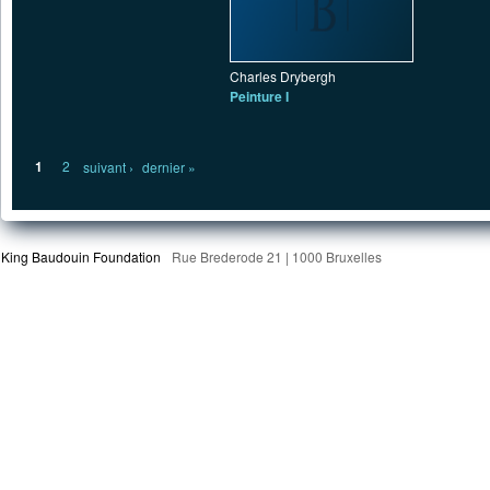
Charles Drybergh
Peinture I
Pages
1
2
suivant ›
dernier »
King Baudouin Foundation
Rue Brederode 21 | 1000 Bruxelles